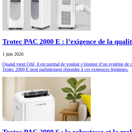
Trotec PAC 2000 E : l’exigence de la quali
1 juin 2026
Quand vient l’été, il est normal de vouloir s’équiper d’un système de cl
Trotec 2000 E peut parfaitement répondre à ces exigences légitimes.
Trotec PAC 2000 S : la robustesse et la mob