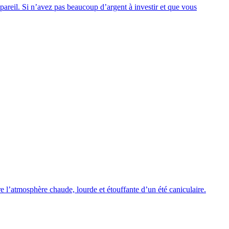
appareil. Si n’avez pas beaucoup d’argent à investir et que vous
tre l’atmosphère chaude, lourde et étouffante d’un été caniculaire.