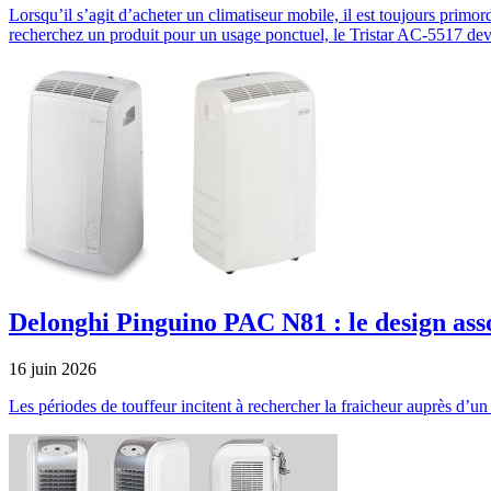
Lorsqu’il s’agit d’acheter un climatiseur mobile, il est toujours primor
recherchez un produit pour un usage ponctuel, le Tristar AC-5517 devr
Delonghi Pinguino PAC N81 : le design assoc
16 juin 2026
Les périodes de touffeur incitent à rechercher la fraicheur auprès d’un 