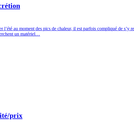
crétion
er l’été au moment des pics de chaleur, il est parfois compliqué de s’y 
herchent un matériel…
ité/prix