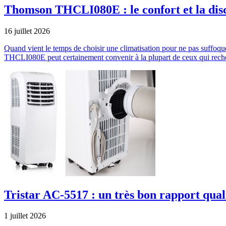
Thomson THCLI080E : le confort et la dis
16 juillet 2026
Quand vient le temps de choisir une climatisation pour ne pas suffoqu
THCLI080E peut certainement convenir à la plupart de ceux qui rec
Tristar AC-5517 : un très bon rapport qual
1 juillet 2026