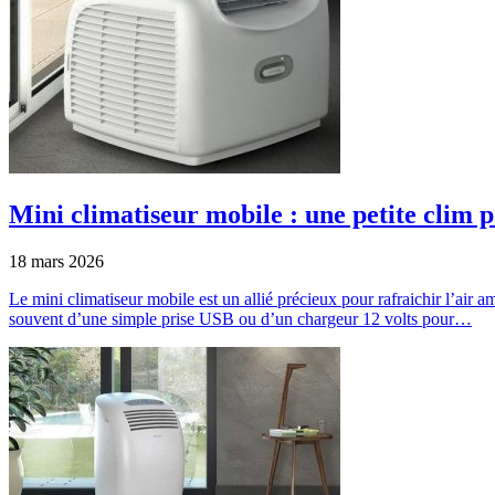
Mini climatiseur mobile : une petite clim p
18 mars 2026
Le mini climatiseur mobile est un allié précieux pour rafraichir l’air amb
souvent d’une simple prise USB ou d’un chargeur 12 volts pour…