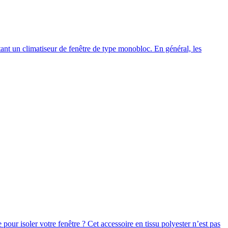
nt un climatiseur de fenêtre de type monobloc. En général, les
our isoler votre fenêtre ? Cet accessoire en tissu polyester n’est pas