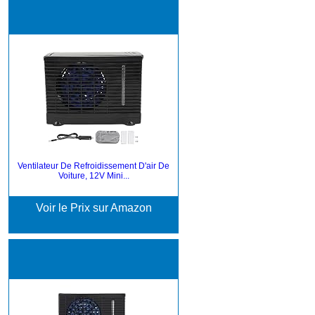
Ventilateur De Refroidissement D'air De
Voiture, 12V Mini...
Voir le Prix sur Amazon