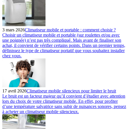
3 mars 2026
Climatiseur mobile et portable : comment choisir ?
Choisir un climatiseur mobile et portable (sur roulettes et/ou avec
une poignée) n’est pas très compliqué. Mais avant de finaliser son
achat, il convient de vérifier certains points. Dans un premier temps,
définissez le type de climatiseur portatif que vous souhaitez installer
chez vous.
17 avril 2026
Climatiseur mobile silencieux pour limiter le bruit
Le bruit est un facteur majeur qu’il convient d’étudier avec attention
lors du choix de votre climatiseur mobile. En effet, pour profiter
d’une température salvatrice sans subir de nuisances sonores, pensez
à acheter un climatiseur mobile silencieux.