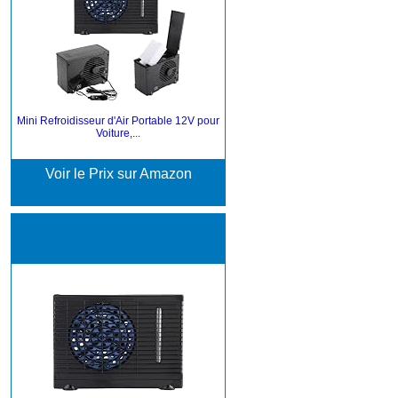
Mini Refroidisseur d'Air Portable 12V pour
Voiture,...
Voir le Prix sur Amazon