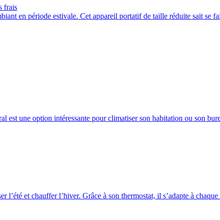
 frais
iant en période estivale. Cet appareil portatif de taille réduite sait se fa
ral est une option intéressante pour climatiser son habitation ou son bur
r l’été et chauffer l’hiver. Grâce à son thermostat, il s’adapte à chaque 