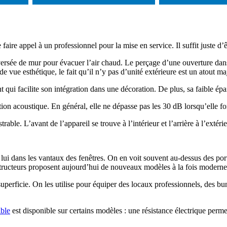
faire appel à un professionnel pour la mise en service. Il suffit juste d’
ersée de mur pour évacuer l’air chaud. Le perçage d’une ouverture dans 
e vue esthétique, le fait qu’il n’y pas d’unité extérieure est un atout ma
nt qui facilite son intégration dans une décoration. De plus, sa faible ép
on acoustique. En général, elle ne dépasse pas les 30 dB lorsqu’elle fo
ble. L’avant de l’appareil se trouve à l’intérieur et l’arrière à l’extéri
à lui dans les vantaux des fenêtres. On en voit souvent au-dessus des po
structeurs proposent aujourd’hui de nouveaux modèles à la fois modernes
 superficie. On les utilise pour équiper des locaux professionnels, des
ible
est disponible sur certains modèles : une résistance électrique perme