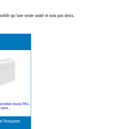
possède qu’une seule unité et non pas deux.
ersible mural PAC-
sans...
sur Amazon