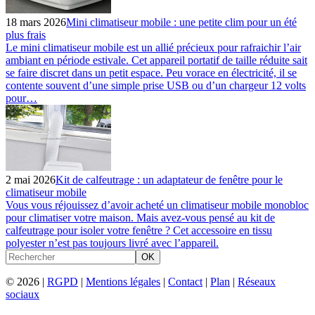
18 mars 2026
Mini climatiseur mobile : une petite clim pour un été
plus frais
Le mini climatiseur mobile est un allié précieux pour rafraichir l’air
ambiant en période estivale. Cet appareil portatif de taille réduite sait
se faire discret dans un petit espace. Peu vorace en électricité, il se
contente souvent d’une simple prise USB ou d’un chargeur 12 volts
pour…
2 mai 2026
Kit de calfeutrage : un adaptateur de fenêtre pour le
climatiseur mobile
Vous vous réjouissez d’avoir acheté un climatiseur mobile monobloc
pour climatiser votre maison. Mais avez-vous pensé au kit de
calfeutrage pour isoler votre fenêtre ? Cet accessoire en tissu
polyester n’est pas toujours livré avec l’appareil.
OK
© 2026 |
RGPD
|
Mentions légales
|
Contact
|
Plan
|
Réseaux
sociaux